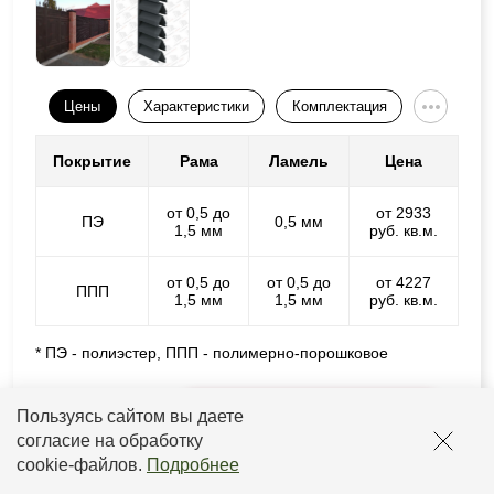
Цены
Характеристики
Комплектация
Покрытие
Рама
Ламель
Цена
от 0,5 до
от 2933
ПЭ
0,5 мм
1,5 мм
руб. кв.м.
от 0,5 до
от 0,5 до
от 4227
ППП
1,5 мм
1,5 мм
руб. кв.м.
* ПЭ - полиэстер, ППП - полимерно-порошковое
Подробнее
Расчитать стоимость
Пользуясь сайтом вы даете
согласие на обработку
cookie-файлов
.
Подробнее