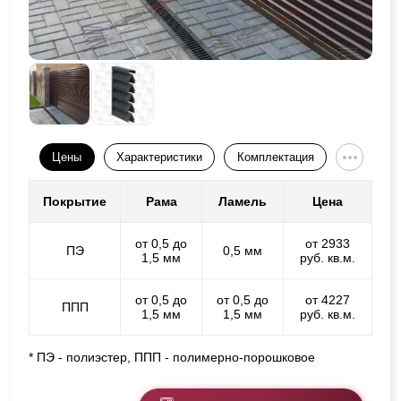
Цены
Характеристики
Комплектация
Покрытие
Рама
Ламель
Цена
от 0,5 до
от 2933
ПЭ
0,5 мм
1,5 мм
руб. кв.м.
от 0,5 до
от 0,5 до
от 4227
ППП
1,5 мм
1,5 мм
руб. кв.м.
* ПЭ - полиэстер, ППП - полимерно-порошковое