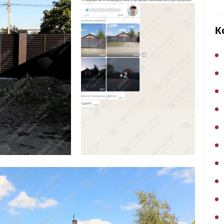
ВЫБОР ПО ХАРАКТЕРИСТИКАМ
Горизонтальные заборы
К
Высокие заборы
Красивые, дизайнерские заборы
ВЫБОР ПО СПОСОБУ МОНТАЖА
Заборы под ключ
Готовые заборы
Комплекты заборов-лего "сделай сам"
Быстровозводимые заборы