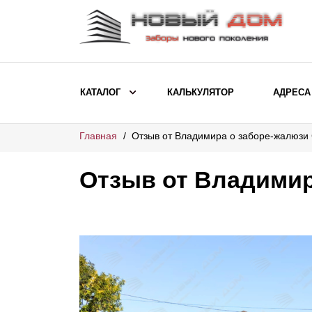
КАТАЛОГ
КАЛЬКУЛЯТОР
АДРЕСА
Главная
Отзыв от Владимира о заборе-жалюзи
ВЫБОР ПО МОДЕЛИ
Заборы Ранчо
Отзыв от Владимир
Заборы Хай-тек
Заборы Классика
Заборы Жалюзи
ВЫБОР ПО НАЗНАЧЕНИЮ
Заборы и ограждения для детских
садов