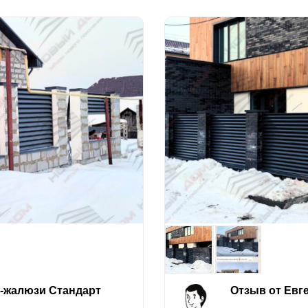
е-жалюзи Стандарт
Отзыв от Евг