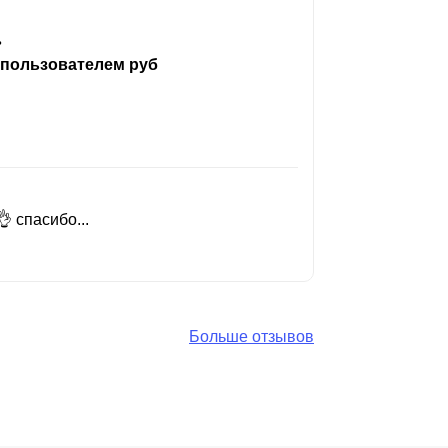
ь
 пользователем руб
 спасибо...
Добрый день
Читать вес
Больше отзывов