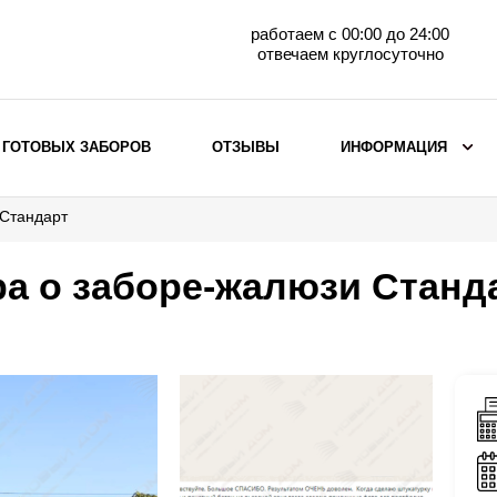
работаем с 00:00 до 24:00
отвечаем круглосуточно
 ГОТОВЫХ ЗАБОРОВ
ОТЗЫВЫ
ИНФОРМАЦИЯ
 Стандарт
ВЫБОР ПО МАТЕРИАЛУ
Заборы с кирпичными столбами
а о заборе-жалюзи Станд
Заборы из евроштакетника
горизонтального
Металлические заборы для дачи
Забор жалюзи с кирпичными столбами
Металлические заборы
Металлические ограждения