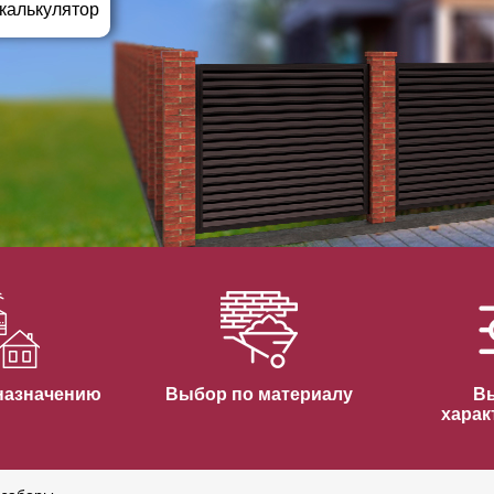
ВЫБОР ПО ХАРАКТЕРИСТИКАМ
 калькулятор
Горизонтальные заборы
Высокие заборы
Красивые, дизайнерские заборы
ВЫБОР ПО СПОСОБУ МОНТАЖА
Заборы под ключ
Готовые заборы
Комплекты заборов-лего "сделай сам"
Быстровозводимые заборы
назначению
Выбор по материалу
В
харак