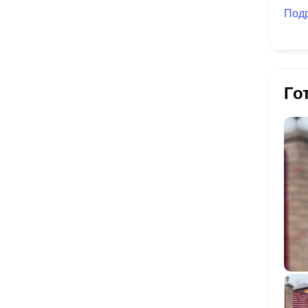
Под
Го