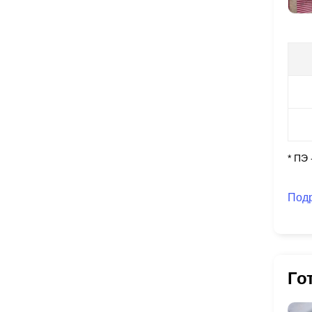
* ПЭ
Под
Го