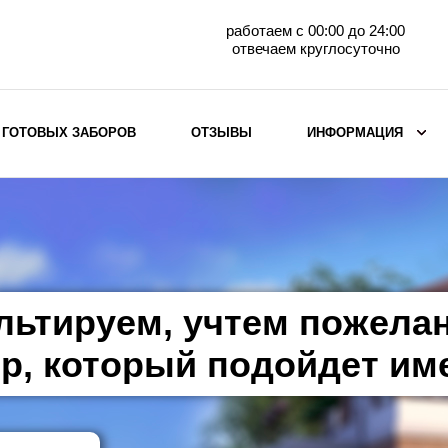
работаем с 00:00 до 24:00
отвечаем круглосуточно
 ГОТОВЫХ ЗАБОРОВ
ОТЗЫВЫ
ИНФОРМАЦИЯ
ВЫБОР ПО МАТЕРИАЛУ
Заборы с кирпичными столбами
Заборы из евроштакетника
горизонтального
льтируем, учтем пожела
Металлические заборы для дачи
Забор жалюзи с кирпичными столбами
р, который подойдет им
Металлические заборы
Металлические ограждения