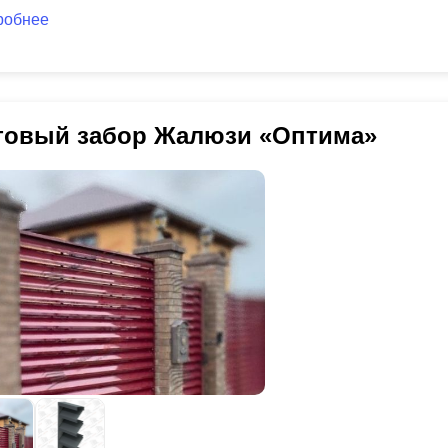
робнее
товый забор Жалюзи «Оптима»