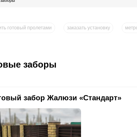
 заборы
ить готовый пролетами
заказать установку
метр
овые заборы
товый забор Жалюзи «Стандарт»