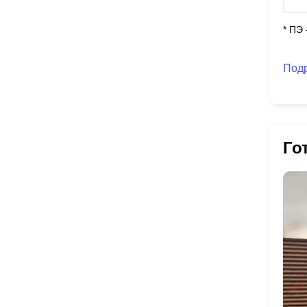
* ПЭ
Под
Го