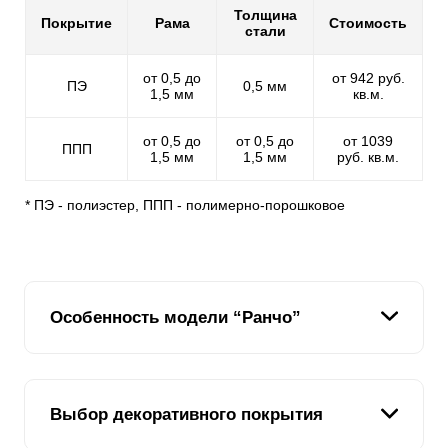
Толщина
Покрытие
Рама
Стоимость
стали
от 0,5 до
от 942 руб.
ПЭ
0,5 мм
1,5 мм
кв.м.
от 0,5 до
от 0,5 до
от 1039
ППП
1,5 мм
1,5 мм
руб. кв.м.
* ПЭ - полиэстер, ППП - полимерно-порошковое
Особенность модели “Ранчо”
Если вас привлекает деревенский забор из досок,
Выбор декоративного покрытия
которые раньше были популярны среди владельцев
частных домов, тогда обратите внимание на модель