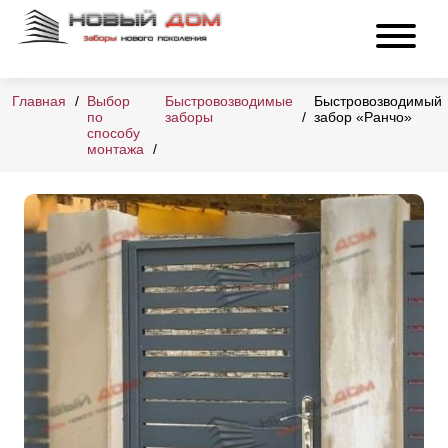
Главная
Выбор
Быстровозводимые
Быстровозводимый
по
заборы
забор «Ранчо»
способу
монтажа