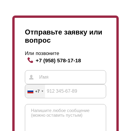
спектр цветов (вся палитра из каталога RAL). И, в
отличие от всегда гладкого
полиэстера
, при
порошковом окрашивании доступно множество
различных фактур.
Отправьте заявку или
вопрос
Или позвоните
+7 (958) 578-17-18
+7