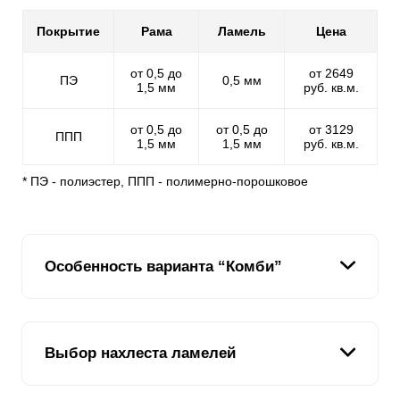
Покрытие
Рама
Ламель
Цена
от 0,5 до
от 2649
ПЭ
0,5 мм
1,5 мм
руб. кв.м.
от 0,5 до
от 0,5 до
от 3129
ППП
1,5 мм
1,5 мм
руб. кв.м.
* ПЭ - полиэстер, ППП - полимерно-порошковое
Особенность варианта “Комби”
Одна из основных целей нашей компании - дать
клиенту возможность выбрать забор именно той
Выбор нахлеста ламелей
конструкции и стиля, которые ему нужны. Зачастую
заказчик хотел бы видеть в своем варианте
конструкционные особенности сразу нескольких