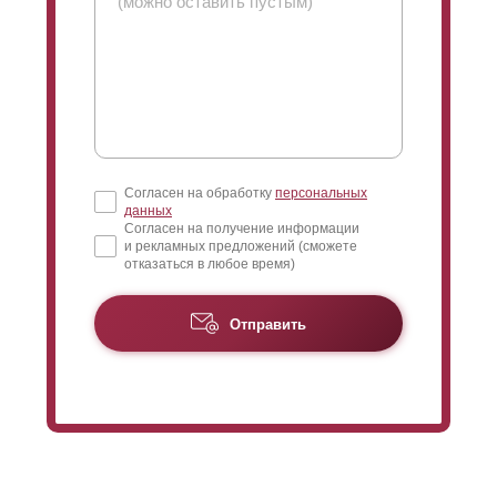
отрегулировать
просматриваемость
конструкции.
Чем больше нахлест, тем меньше угол обзора. Чем
меньше нахлест, тем больше расстояние
между
ламелями
, и
соответственно,
просматриваемость
увеличивается.
Когда дом достаточно высокий и близко расположен к
забору, следует устанавливать
ламели
внахлест на
всю высоту полки
ламели
. В таком случае, вы
Согласен на обработку
персональных
исключите обозрение верхнего этажа с улицы, даже
данных
если прохожий наклонится достаточно низко
Согласен на получение информации
и рекламных предложений (сможете
отказаться в любое время)
При длине секции более 1,5 метров с задней
стороны крепят усилители, чтобы
избежать
прогибания
ламелей
. Усилители крепят к
Отправить
полке
ламели
, которая обращена к изнаночной
стороне заборной конструкции. Без нахлеста
заклепки для креплений станут видны с лицевой
стороны. Это никак не повлияет на эксплуатацию и
функциональность забора, но кому-то видимость
креплений может показаться эстетически
непривлекательным. В таком случае крепления