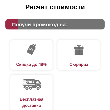
можно «замаскировать», используя технику укладки
Расчет стоимости
внахлест. На фото, размещенном ниже, вы увидите,
о чем речь.
Получи промокод на:
Скидка до 48%
Сюрприз
Бесплатная
доставка