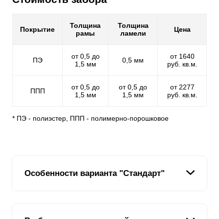
Толщина
Толщина
Покрытие
Цена
рамы
ламели
от 0,5 до
от 1640
ПЭ
0,5 мм
1,5 мм
руб. кв.м.
от 0,5 до
от 0,5 до
от 2277
ППП
1,5 мм
1,5 мм
руб. кв.м.
* ПЭ - полиэстер, ППП - полимерно-порошковое
Особенности варианта "Стандарт"
В линейке заборных конструкций вариант